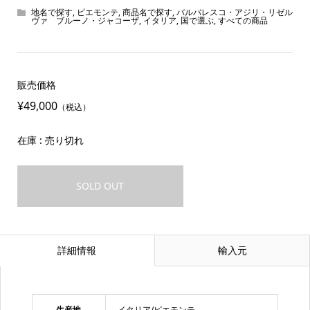
地名で探す
,
ピエモンテ
,
商品名で探す
,
バルバレスコ・アジリ・リゼル
ヴァ ブルーノ・ジャコーザ
,
イタリア
,
国で選ぶ
,
すべての商品
販売価格
¥49,000
（税込）
在庫 : 売り切れ
SOLD OUT
詳細情報
輸入元
生産地
イタリア/ピエモンテ