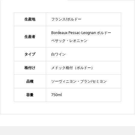
生産地
フランス/ボルドー
Bordeaux Pessac-Leognan ボルドー
生産者
ペサック・レオニャン
タイプ
白ワイン
格付け
メドック格付（ボルドー）
品種
ソーヴィニヨン・ブラン/セミヨン
容量
750ml