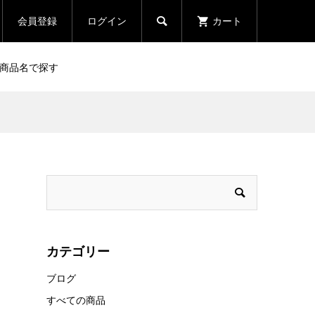
会員登録
ログイン
カート

商品名で探す
ボ
2006 エマニュエル・ルジェ
ヴォーヌ・ロマネ プルミエ・
...
クリュ クロ・パラントゥ / ...
¥533,000
（税込）
 グ
2012 リシュブール グラン・
クリュ -RICHEBOURG
カテゴリー
..
GRAND CRU- 750ml メオ ...
ブログ
¥200,000
（税込）
すべての商品