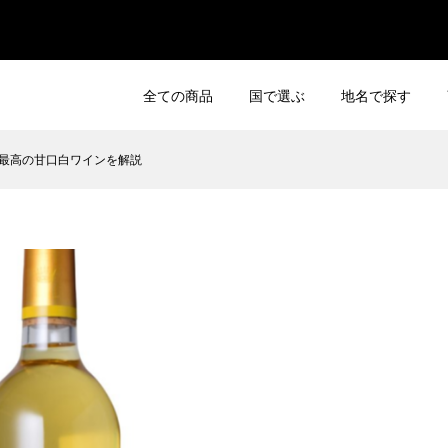
全ての商品
国で選ぶ
地名で探す
最高の甘口白ワインを解説
ドメーヌ・ルロワ リシ
アルマン・ルソー・シ
2013 ヴォーヌ ロマネ レ 
omaine Leroy
 -Chambertin-
ーモン ドメーヌ ルロワ /
rg- 750ml 輸入...
 アルマンルソー
Vosne-Romanée les Beau
¥750,000
税込）
（税込）
（税込）
RC エシェゾー -
2015 クロ・ド・ヴージョ
ux- 750ml ドメーヌ
ラン・クリュ -CLOS DE
マネコンティ
VOUGEOT GRAND CRU- .
¥29,500
税込）
（税込）