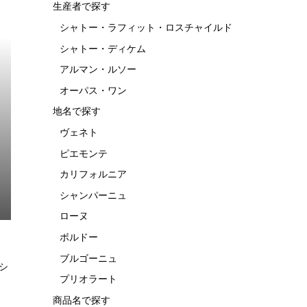
生産者で探す
2016 アンリ・ルブルソー シ
シャトー・ラフィット・ロスチャイルド
ュヴ
ャンベルタン -Henri
..
Rebourseau Gevrey Cha...
シャトー・ディケム
¥53,040
（税込）
アルマン・ルソー
オーパス・ワン
地名で探す
ヴェネト
ピエモンテ
カリフォルニア
シャンパーニュ
ローヌ
ボルドー
ブルゴーニュ
シ
プリオラート
商品名で探す