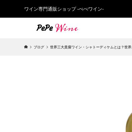
ワイン専門通販ショップ -ぺぺワイン-
ブログ
世界三大貴腐ワイン・シャトーディケムとは？世界
2012 
2017 
ュブール -D
ャンベルタン
Richebou
750ml
¥1,690,000
¥250,000
（
2015 D
Echezea
ド ラ ロ
¥275,000
（